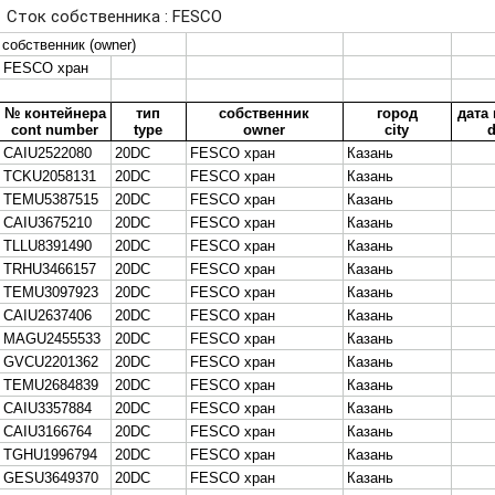
Стратегия 2030
Главная
/ Сток FESCO
Расчет приема и вывоза
контейнера
Образцы документов
для скачивания
Терминалы